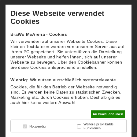
Diese Webseite verwendet
Cookies
BraWo McArena - Cookies
Wir verwenden auf unserer Webseite Cookies. Diese
Kontakt
kleinen Textdateien werden von unserem Server aus auf
Ihrem PC gespeichert. Sie unterstützen die Darstellung
BraWo McArenas GmbH
unserer Webseite und helfen Ihnen, sich auf unserer
Webseite zu bewegen.
Über den Cookiebanner können
Sie diese Cookies entsprechend einstellen.
Standort Gifhorn
Wichtig:
Wir nutzen ausschließlich systemrelevante
Sportpark Flutmulde
Winkeler Straße 2C
Cookies, die für den Betrieb der Webseite notwendig
sind. Es werden keine Daten zu statistischen Zwecken,
38518 Gifhorn
Marketing etc. durch Cookies erhoben. Deshalb gib es
auch hier keine weitere Auswahl.
Standort Peine
Auswahl erlauben
Pelikanstraße 12A
31228 Peine
Weitere praktikable
Notwendig
Funktionen
Standort Wolfsburg