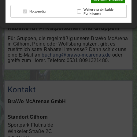
8091321480 oder per E-Mail an
buchung@brawo-
mcarenas.de
Weitere praktikable
Notwendig
Funktionen
Rabatte für Privatpersonen und Gruppen!
Für Gruppen, die regelmäßig unsere BraWo McArena
in Gifhorn, Peine oder Wolfsburg nutzen, gibt es
zusätzlich satte Rabatte! Interesse? Dann schick uns
eine E-Mail an
buchung@brawo-mcarenas.de
oder
greife zum Hörer. Telefon: 0531 8091321480.
Kontakt
BraWo McArenas GmbH
Standort Gifhorn
Sportpark Flutmulde
Winkeler Straße 2C