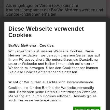
Als eingetragener Verein (e.V.) könnt ihr
Kooperationspartner der BraWo McArena werden und
Sonderkonditionen erhalten.
Mo. - Fr.
30
60
90
Diese Webseite verwendet
Minuten
Minuten
Minuten
Cookies
08:00 - 15:00
10,00
20,00
30,00
Uhr
Euro
Euro
Euro
BraWo McArena - Cookies
Wir verwenden auf unserer Webseite Cookies. Diese
15:00 - 22:00
15,00
30,00
45,00
kleinen Textdateien werden von unserem Server aus auf
Uhr
Euro
Euro
Euro
Ihrem PC gespeichert. Sie unterstützen die Darstellung
unserer Webseite und helfen Ihnen, sich auf unserer
Sa., So. &
30
60
90
Webseite zu bewegen.
Über den Cookiebanner können
Sie diese Cookies entsprechend einstellen.
Feiertage
Minuten
Minuten
Minuten
08:00 - 22:00
20,00
40,00
60,00
Wichtig:
Wir nutzen ausschließlich systemrelevante
Uhr
Euro
Euro
Euro
Cookies, die für den Betrieb der Webseite notwendig
sind. Es werden keine Daten zu statistischen Zwecken,
Marketing etc. durch Cookies erhoben. Deshalb gib es
Ihr seid ein eingetragener Verein und möchtet euch
auch hier keine weitere Auswahl.
die Sonderkonditionen sichern? Dann meldet euch
bei uns per Telefon unter der Nummer 0531
Auswahl erlauben